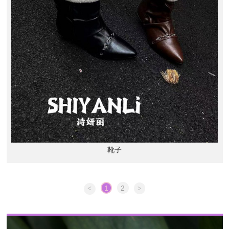
靴子
1
2
<
>