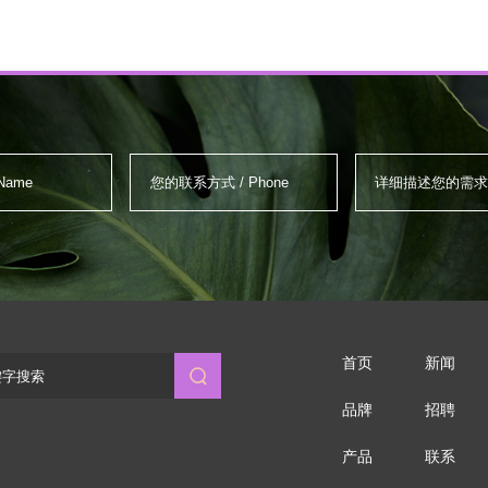
首页
新闻
品牌
招聘
产品
联系